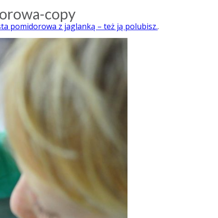
orowa-copy
ta pomidorowa z jaglanką – też ją polubisz.
.