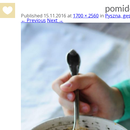
pomid
Published
15.11.2016
at
1700 × 2560
in
Pyszna, gęs
← Previous
Next →