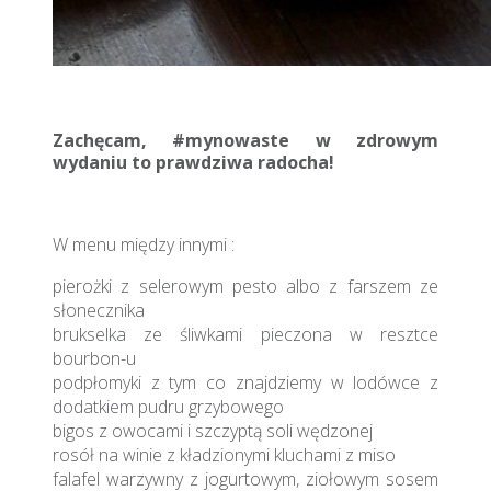
Zachęcam,
#mynowaste
w zdrowym
wydaniu to prawdziwa radocha!
W menu między innymi :
pierożki z selerowym pesto albo z farszem ze
słonecznika
brukselka ze śliwkami pieczona w resztce
bourbon-u
podpłomyki z tym co znajdziemy w lodówce z
dodatkiem pudru grzybowego
bigos z owocami i szczyptą soli wędzonej
rosół na winie z kładzionymi kluchami z miso
falafel warzywny z jogurtowym, ziołowym sosem