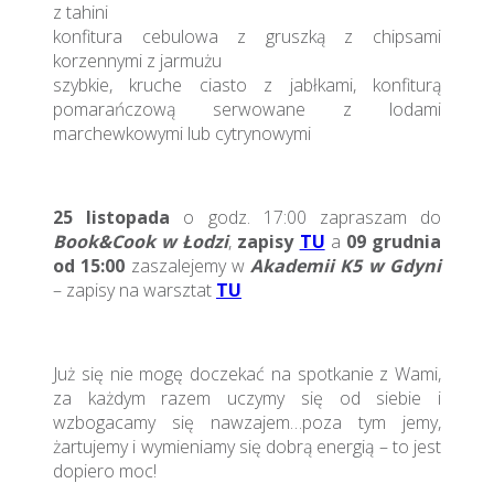
z tahini
konfitura cebulowa z gruszką z chipsami
korzennymi z jarmużu
szybkie, kruche ciasto z jabłkami, konfiturą
pomarańczową serwowane z lodami
marchewkowymi lub cytrynowymi
25 listopada
o godz. 17:00 zapraszam do
Book&Cook w Łodzi
,
zapisy
TU
a
09 grudnia
od 15:00
zaszalejemy w
Akademii K5 w Gdyni
– zapisy na warsztat
TU
Już się nie mogę doczekać na spotkanie z Wami,
za każdym razem uczymy się od siebie i
wzbogacamy się nawzajem…poza tym jemy,
żartujemy i wymieniamy się dobrą energią – to jest
dopiero moc!