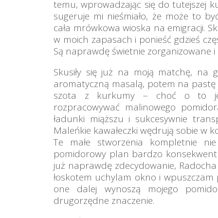
temu, wprowadzając się do tutejszej k
sugeruje mi nieśmiało, że może to by
cała mrówkowa wioska na emigracji. Skr
w moich zapasach i ponieść gdzieś częś
Są naprawdę świetnie zorganizowane i 
Skusiły się już na moją matchę, na
aromatyczną masalą, potem na pastę 
szota z kurkumy – choć o to je 
rozpracowywać malinowego pomidora,
ładunki miąższu i sukcesywnie trans
Maleńkie kawałeczki wędrują sobie w kom
Te małe stworzenia kompletnie nie
pomidorowy plan bardzo konsekwentni
już naprawdę zdecydowanie, Radocha t
łoskotem uchylam okno i wpuszczam p
one dalej wynoszą mojego pomidor
drugorzędne znaczenie.