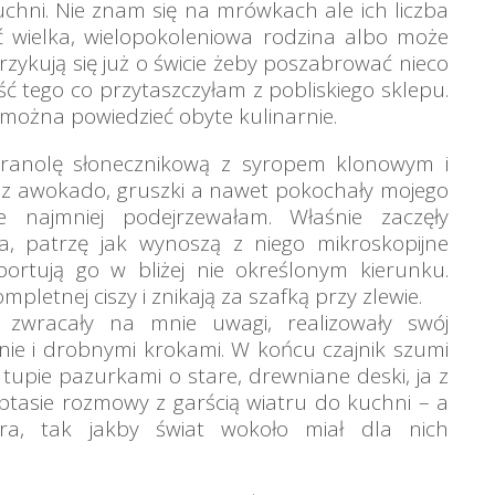
uchni. Nie znam się na mrówkach ale ich liczba
ć wielka, wielopokoleniowa rodzina albo może
zykują się już o świcie żeby poszabrować nieco
ć tego co przytaszczyłam z pobliskiego sklepu.
można powiedzieć obyte kulinarnie.
 granolę słonecznikową z syropem klonowym i
z awokado, gruszki a nawet pokochały mojego
najmniej podejrzewałam. Właśnie zaczęły
 patrzę jak wynoszą z niego mikroskopijne
portują go w bliżej nie określonym kierunku.
pletnej ciszy i znikają za szafką przy zlewie.
 zwracały na mnie uwagi, realizowały swój
e i drobnymi krokami. W końcu czajnik szumi
upie pazurkami o stare, drewniane deski, ja z
tasie rozmowy z garścią wiatru do kuchni – a
a, tak jakby świat wokoło miał dla nich