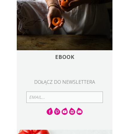
yć
EBOOK
DOŁĄCZ DO NEWSLETTERA
EMAIL