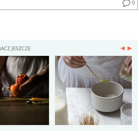
0
zmniejsz
głośność.
ACZ JESZCZE