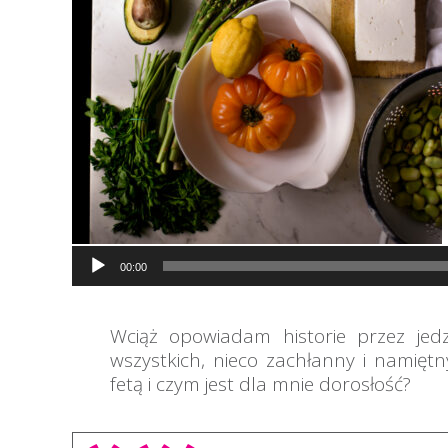
Odtwarzacz
00:00
plików
dźwiękowych
Wciąż opowiadam historie przez jed
wszystkich, nieco zachłanny i namię
fetą i czym jest dla mnie dorosłość?