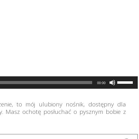
Używaj
00:00
strzałek
do
góry
zenie, to mój ulubiony nośnik, dostępny dla
oraz
do
tny. Masz ochotę posłuchać o pysznym bobie z
dołu
aby
zwiększy
lub