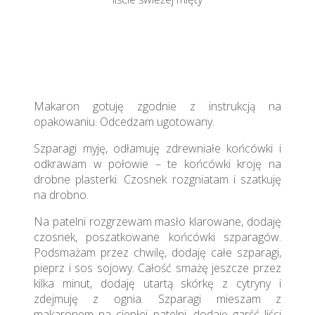
Makaron gotuję zgodnie z instrukcją na
opakowaniu. Odcedzam ugotowany.
Szparagi myję, odłamuję zdrewniałe końcówki i
odkrawam w połowie – te końcówki kroję na
drobne plasterki. Czosnek rozgniatam i szatkuję
na drobno.
Na patelni rozgrzewam masło klarowane, dodaję
czosnek, poszatkowane końcówki szparagów.
Podsmażam przez chwilę, dodaję całe szparagi,
pieprz i sos sojowy. Całość smażę jeszcze przez
kilka minut, dodaję utartą skórkę z cytryny i
zdejmuję z ognia. Szparagi mieszam z
makaronem na ciepłej patelni, dodaję garść liści