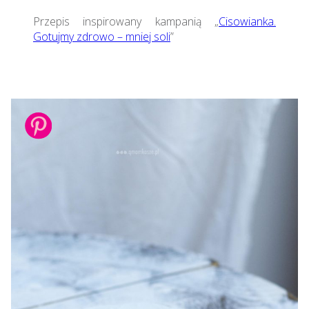
Przepis inspirowany kampanią „
Cisowianka.
Gotujmy zdrowo – mniej soli
”