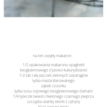
na ten zwykły makaron :
1/2 opakowania makaronu spaghetti
bezglutenowego (ryżowo-kukurydziane)
1/2 lub cały pęczek zielonych szparagów
łyżka masła klarowanego
ząbek czosnku
łyżka sosu sojowego bezglutenowego (tamari)
1/4 łyżeczki świeżo mielonego czarnego pieprzu
szczypta utartej skórki z cytryny
liście świeżej mięty