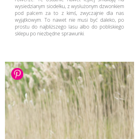
wysiedzianym siodełku, z wysłużonym dzwonkiem
pod palcem za to z kimś, zwyczajnie dla nas
wyjątkowym. To nawet nie musi być daleko, po
prostu do najbliższego lasu albo do pobliskiego
sklepu po niezbędne sprawunki.